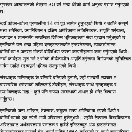
गुणस्तर आश्वासनको क्षेत्रमा 30 वर्ष भन्दा धेरैको कार्य अनुभव प्राप्त गर्नुभएको
छ।
उहाँ कोका-कोला प्रणालीमा 14 वर्ष पूर्व सामेल हुनुभएको थियो र उहाँले सम्पूर्ण
मध्य अमेरिका, क्यारिबियन र दक्षिण अमेरिकामा लजिस्टिक्स, आपूर्ति श्रृंखला,
उत्पादन र शासनसँग सम्बन्धित विभिन्न भूमिकाहरूमा सेवा प्रदान गर्नुभएको छ।
एनरिकले यस भन्दा पहिला ब्राइटस्टारकोर इन्टरनेशनल, म्याकडोनाल्ड
बोलिभिया र जनरल मोटर्स बोलिभिया जस्ता कम्पनीहरूमा काम गर्नुभएको थियो।
नयाँ कार्यहरू सुरु गर्न र सोको दीर्घकालीन आपूर्ति श्रृंखला दिगोपनको सुनिश्चित
गर्नमा उहाँले महत्वपूर्ण भूमिका खेल्नुभएको थियो।
संस्थाहरू मानिसहरू कै वरिपरि बनिएको हुनाले, उहाँ पारदर्शी सञ्चार र
पारस्परिक भरोसाको शक्तिलाई टोलीहरू, संस्थाहरू साथै ग्राहकहरू र
उपभोक्ताहरू माझ - कुनै पनि सफल सम्बन्धको आधार हो भनेर विश्वास
गर्नुहुन्छ।
एनरिकको जन्म अस्टिन, टेक्सास, संयुक्त राज्य अमेरिकामा भएको थियो र
बोलिभियाको एक स्पेनी भाषी परिवारमा हुर्कनुभयो। उहाँले टेक्सास विश्वविद्यालय
अस्टिनबाट अर्थशास्त्रमा स्नातक र हार्वर्ड इन्स्टिच्युट अफ इन्टरनेशनल
डेभलपमेन्टबाट सप्लाई चेन अनर्स सहित MBA गर्नुभएको छ, साथै त्यसपछिका