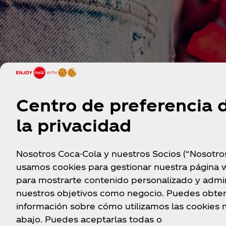
Centro de preferencia 
la privacidad
Coke Studio anunció su regreso para 2024 con una
exclusivas y un grupo de artistas espectacular.
Nosotros Coca-Cola y nuestros Socios (“Nosotro
usamos cookies para gestionar nuestra página 
Empezando con la nota perfecta, tenemos al asom
para mostrarte contenido personalizado y admin
NewJeans. Compartiendo los reflectores con la supe
nuestros objetivos como negocio. Puedes obte
de Billboard, Karol G. Se une el escenario la DJ, c
información sobre cómo utilizamos las cookies
musical Peggy Gou. Un lineup LEGENDARIO, ¡pero 
abajo. Puedes aceptarlas todas o