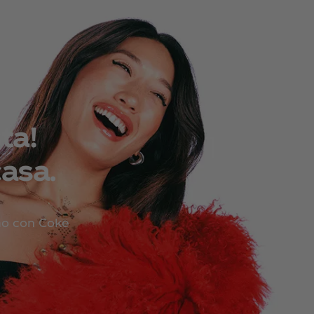
ta!
asa.
mo con Coke