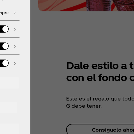
empre
Dale estilo a 
con el fondo 
Este es el regalo que tod
G debe tener.
Consíguelo aho