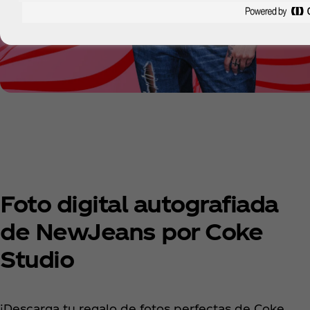
Foto digital autografiada
de NewJeans por Coke
Studio
¡Descarga tu regalo de fotos perfectas de Coke