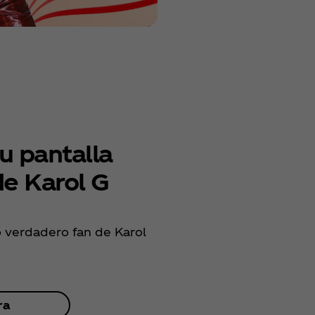
tu pantalla
de Karol G
o verdadero fan de Karol
ra