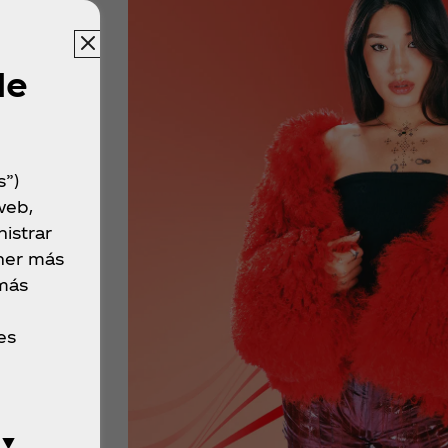
de
s”)
web,
istrar
ner más
 más
es
 ▼