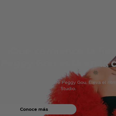
¡Que comience la fies
Peggy Gou está en la c
s mejores beats vienen de Peggy Gou. Eleva el rit
Studio.
Conoce más