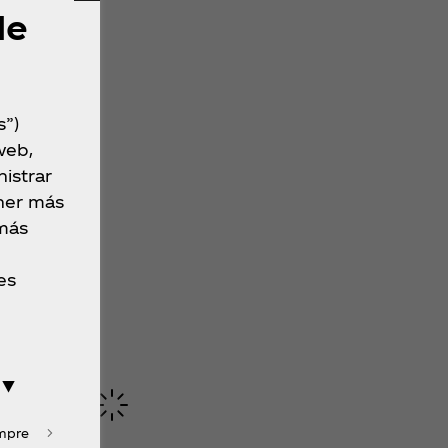
de
s”)
web,
istrar
ner más
 más
es
 ▼
empre