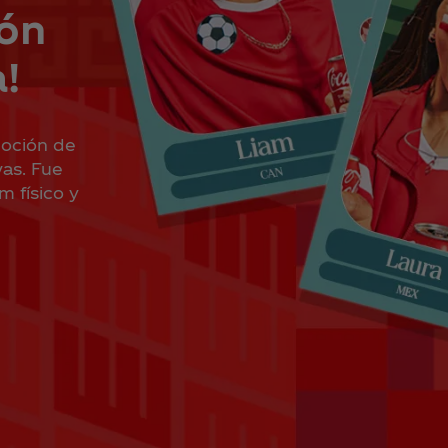
ión
!
moción de
vas. Fue
m físico y