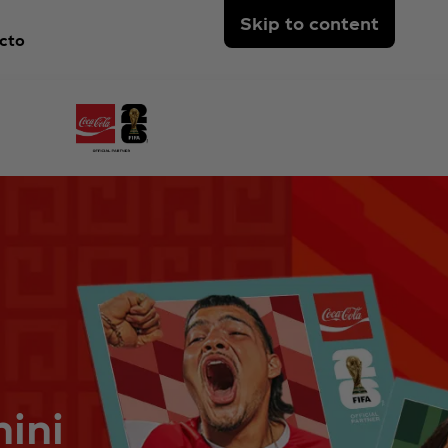
Skip to content
cto
nini