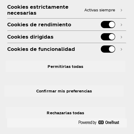
Cookies estrictamente
Activas siempre
necesarias
Cookies de rendimiento
¿Necesitas ayuda?
Cookies dirigidas
Cookies de funcionalidad
Legal
Permitirlas todas
Confirmar mis preferencias
Facebook
Instagram
Youtube
Linkedin
R
Rechazarlas todas
© 2026 The Coca‑Cola Company. Reservados todos
los derechos.