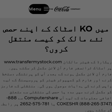
Menu
میں KO اسٹاک کے اپنے حصص
نئے مالک کو کیسے منتقل
کروں؟
ریکارڈ کے شیئر مالکان www.transfermystock.com
پر اسٹاک ٹرانسفر فارم آن لائن مکمل کر سکتے ہیں۔
فارم آن لائن مکمل ہونے کے بعد، آپ کو پرنٹنگ، دستخط
کرنے اور فارم کو کمپیوٹر شیئر کو پروسیسنگ کے لیے
واپس کرنے کی ہدایات موصول ہوں گی۔ منتقلی کے فارمز
کو مکمل کرنے میں مدد یا حصص کی منتقلی سے متعلق
اضافی معلومات کے لیے آپ Computershare سے 888-
COKESHR (888-265-3747) یا 781-575-2652 پر رابطہ
کر سکتے ہیں۔