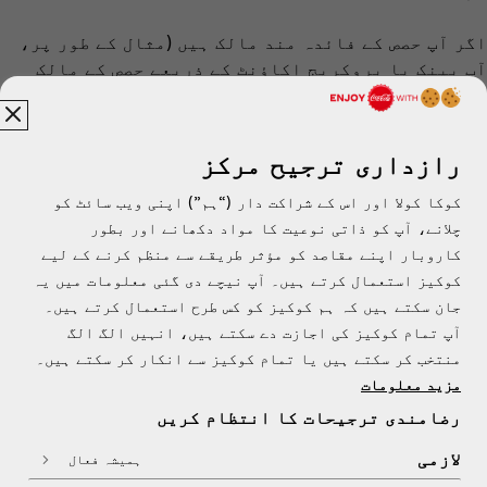
اگر آپ حصص کے فائدہ مند مالک ہیں (مثال کے طور پر،
آپ بینک یا بروکریج اکاؤنٹ کے ذریعے حصص کے مالک
ہیں) اور آپ کے اسٹاک کی ملکیت کے بارے میں مخصوص
سوالات ہیں، تو مدد کے لیے اپنے بینک/بروکر سے براہ
راست رابطہ کرنا ضروری ہوگا۔
رازداری ترجیح مرکز
کوکا کولا اور اس کے شراکت دار (“ہم”) اپنی ویب سائٹ کو
چلانے، آپ کو ذاتی نوعیت کا مواد دکھانے اور بطور
کاروبار اپنے مقاصد کو مؤثر طریقے سے منظم کرنے کے لیے
کوکیز استعمال کرتے ہیں۔ آپ نیچے دی گئی معلومات میں یہ
جان سکتے ہیں کہ ہم کوکیز کو کس طرح استعمال کرتے ہیں۔
آپ تمام کوکیز کی اجازت دے سکتے ہیں، انہیں الگ الگ
پاکستان | اردو
منتخب کر سکتے ہیں یا تمام کوکیز سے انکار کر سکتے ہیں۔
مزید معلومات
رضامندی ترجیحات کا انتظام کریں
ہمارے بارے میں
لازمی
ہمیشہ فعال