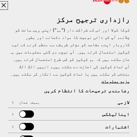
مناسب معلومات حاصل کرنے کے لیے ہمیں ای میل بھیج
سکتے ہیں۔
رازداری ترجیح مرکز
کوکا کولا اور اس کے شراکت دار (“ہم”) اپنی ویب سائٹ کو
چلانے، آپ کو ذاتی نوعیت کا مواد دکھانے اور بطور
کاروبار اپنے مقاصد کو مؤثر طریقے سے منظم کرنے کے لیے
کوکیز استعمال کرتے ہیں۔ آپ نیچے دی گئی معلومات میں یہ
جان سکتے ہیں کہ ہم کوکیز کو کس طرح استعمال کرتے ہیں۔
آپ تمام کوکیز کی اجازت دے سکتے ہیں، انہیں الگ الگ
پاکستان | اردو
منتخب کر سکتے ہیں یا تمام کوکیز سے انکار کر سکتے ہیں۔
مزید معلومات
رضامندی ترجیحات کا انتظام کریں
ہمارے بارے میں
لازمی
ہمیشہ فعال
اینالیٹکس
اشتہارات