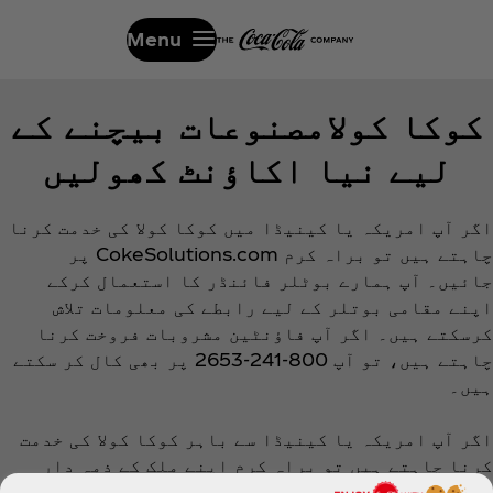
Menu
کوکا کولامصنوعات بیچنے کے
لیے نیا اکاؤنٹ کھولیں
اگر آپ امریکہ یا کینیڈا میں کوکا کولا کی خدمت کرنا
چاہتے ہیں تو براہ کرم CokeSolutions.com پر
جائیں۔ آپ ہمارے بوٹلر فائنڈر کا استعمال کرکے
اپنے مقامی بوتلر کے لیے رابطے کی معلومات تلاش
کرسکتے ہیں۔ اگر آپ فاؤنٹین مشروبات فروخت کرنا
چاہتے ہیں، تو آپ 800-241-2653 پر بھی کال کر سکتے
ہیں۔
اگر آپ امریکہ یا کینیڈا سے باہر کوکا کولا کی خدمت
کرنا چاہتے ہیں تو براہ کرم اپنے ملک کے ذمہ دار
مقامی کوکا کولا دفتر سے رابطہ کریں۔ آپ رابطہ کی