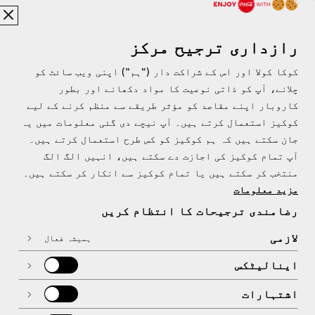
یہ اقدامات کوکا کولا فاؤنڈیشن اور کوکا کولا سسٹم کی
طرف سے پاکستان کے ساتھ مشکل وقت میں یکجہتی کی ایک
مثال ہیں۔
رازداری ترجیح مرکز
کوکا کولا اور اس کے شراکت دار (“ہم”) اپنی ویب سائٹ کو
چلانے، آپ کو ذاتی نوعیت کا مواد دکھانے اور بطور
کاروبار اپنے مقاصد کو مؤثر طریقے سے منظم کرنے کے لیے
کوکیز استعمال کرتے ہیں۔ آپ نیچے دی گئی معلومات میں یہ
جان سکتے ہیں کہ ہم کوکیز کو کس طرح استعمال کرتے ہیں۔
آپ تمام کوکیز کی اجازت دے سکتے ہیں، انہیں الگ الگ
پاکستان | اردو
منتخب کر سکتے ہیں یا تمام کوکیز سے انکار کر سکتے ہیں۔
مزید معلومات
رضامندی ترجیحات کا انتظام کریں
ہمارے بارے میں
لازمی
ہمیشہ فعال
اینالیٹکس
اشتہارات