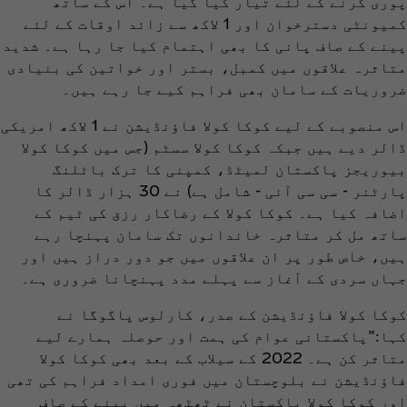
پوری کرنے کے لئے تیار کیا گیا ہے۔ اس کے ساتھ
کمیونٹی دسترخوان اور 1 لاکھ سے زائد اوقات کے لئے
پینے کے صاف پانی کا بھی اہتمام کیا جا رہا ہے۔ شدید
متاثرہ علاقوں میں کمبل، بستر اور خواتین کی بنیادی
ضروریات کے سامان بھی فراہم کیے جا رہے ہیں۔
اس منصوبے کے لیے کوکا کولا فاؤنڈیشن نے 1 لاکھ امریکی
ڈالر دیے ہیں جبکہ کوکا کولا سسٹم (جس میں کوکا کولا
بیوریجز پاکستان لمیٹڈ، کمپنی کا ترک باٹلنگ
پارٹنر - سی سی آئی - شامل ہے) نے 30 ہزار ڈالر کا
اضافہ کیا ہے۔ کوکا کولا کے رضاکار رزق کی ٹیم کے
ساتھ مل کر متاثرہ خاندانوں تک سامان پہنچا رہے
ہیں، خاص طور پر ان علاقوں میں جو دور دراز ہیں اور
جہاں سردی کے آغاز سے پہلے مدد پہنچانا ضروری ہے۔
کوکا کولا فاؤنڈیشن کے صدر، کارلوس پاگوگا نے
کہا:”پاکستانی عوام کی ہمت اور حوصلہ ہمارے لیے
متاثر کن ہے۔ 2022 کے سیلاب کے بعد بھی کوکا کولا
فاؤنڈیشن نے بلوچستان میں فوری امداد فراہم کی تھی
اور کوکا کولا پاکستان نے ٹھٹھہ میں پینے کے صاف