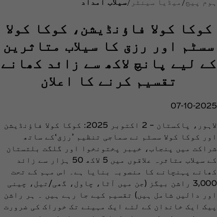
ہوم پیج
میڈیا سینٹر
سیلاب امداد
کوکا کولا فاؤنڈیشن، کوکا کولا
سسٹم اور رزق کا سیلاب متاثرین
کے لیے پانچ لاکھ سے زائد کھانے
تقسیم کرنے کا اعلان
07-10-2025
لاہور، پاکستان – 2 اکتوبر 2025: کوکا کولا فاؤنڈیشن
اور کوکا کولا سسٹم نے سماجی تنظیم ’رزق‘کے ساتھ
شراکت میں پنجاب، خیبر پختونخوا اور گلگت بلتستان
کے سیلاب متاثرہ علاقوں میں 5 لاکھ 50 ہزار سے زائد
کھانے پہنچانے کا منصوبہ بنایا ہے۔ اس مہم کے تحت
3,000 راشن بیگز (جن میں آٹا، چاول، گھی/تیل، چینی
اور دالیں شامل ہیں) تقسیم کیے جا رہے ہیں ۔ ہر راشن
پیک ایک خاندان کے لئے ایک مہینے تک خوراک کی ضرورت