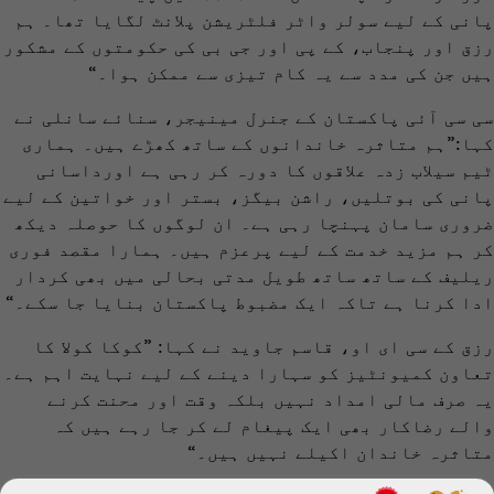
پانی کے لیے سولر واٹر فلٹریشن پلانٹ لگایا تھا۔ ہم
رزق اور پنجاب، کے پی اور جی بی کی حکومتوں کے مشکور
ہیں جن کی مدد سے یہ کام تیزی سے ممکن ہوا۔“
سی سی آئی پاکستان کے جنرل مینیجر، سنائے سانلی نے
کہا:”ہم متاثرہ خاندانوں کے ساتھ کھڑے ہیں۔ ہماری
ٹیم سیلاب زدہ علاقوں کا دورہ کر رہی ہے اورداسانی
پانی کی بوتلیں، راشن بیگز، بستر اور خواتین کے لیے
ضروری سامان پہنچا رہی ہے۔ ان لوگوں کا حوصلہ دیکھ
کر ہم مزید خدمت کے لیے پرعزم ہیں۔ ہمارا مقصد فوری
ریلیف کے ساتھ ساتھ طویل مدتی بحالی میں بھی کردار
ادا کرنا ہے تاکہ ایک مضبوط پاکستان بنایا جا سکے۔“
رزق کے سی ای او، قاسم جاوید نے کہا: ”کوکا کولا کا
تعاون کمیونٹیز کو سہارا دینے کے لیے نہایت اہم ہے۔
یہ صرف مالی امداد نہیں بلکہ وقت اور محنت کرنے
والے رضاکار بھی ایک پیغام لے کر جا رہے ہیں کہ
متاثرہ خاندان اکیلے نہیں ہیں۔“