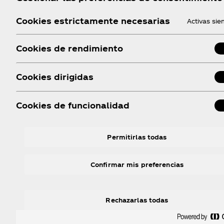
Cookies estrictamente necesarias
Activas si
Lleva a Peggy Gou a todas partes
Cookies de rendimiento
Dale un remix a tu fondo de pantalla.
Cookies dirigidas
Cookies de funcionalidad
Conseguilo ahora
Permitirlas todas
Confirmar mis preferencias
Rechazarlas todas