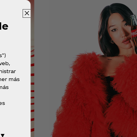
de
s”)
web,
istrar
ner más
 más
es
 ▼