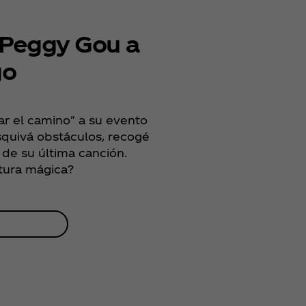
 Peggy Gou a
go
r el camino" a su evento
squivá obstáculos, recogé
 de su última canción.
ntura mágica?