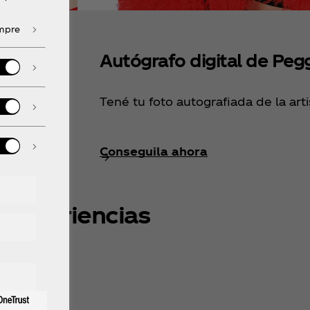
empre
Autógrafo digital de Peg
Tené tu foto autografiada de la arti
Conseguila ahora
Experiencias