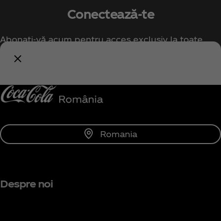
Conectează-te
Abonați-vă acum pentru acces exclusiv la toate
lucrurile Coca‑Cola!
Anunță-mă
Romania
Despre noi