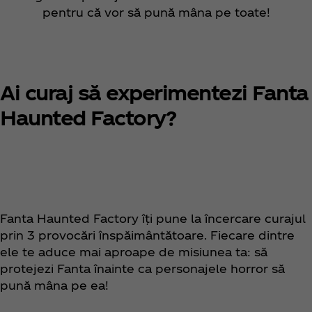
arome îndrăznețe și o serie palpitantă de
pentru că vor să pună mâna pe toate!
personaje horror iconice. Intră... dacă
îndrăznești.
Ai curaj să experimentezi Fanta
Haunted Factory?
Fanta Haunted Factory îți pune la încercare curajul
prin 3 provocări înspăimântătoare. Fiecare dintre
ele te aduce mai aproape de misiunea ta: să
protejezi Fanta înainte ca personajele horror să
pună mâna pe ea!