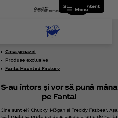
Skip to content
Menu
Casa groazei
Produse exclusive
Fanta Haunted Factory
S-au întors și vor să pună mâna
Halloween 2025. Dezlănțuie
pe Fanta!
pofta!
Cine sunt ei? Chucky, M3gan și Freddy Fazbear. Așa
De acest Halloween, pregătește-te pentru
că fii gata să protejezi delicioasele arome de Fanta