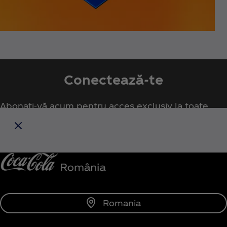
Conectează-te
Abonați-vă acum pentru acces exclusiv la toate
lucrurile Coca‑Cola!
Anunță-mă
Romania