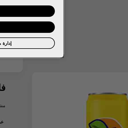
إدارة 
فا
مشر
عر