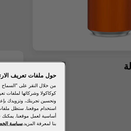
ة
حول ملفات تعريف الارت
من خلال النقر على "السماح 
كوكاكولا وشركائها لملفات تعر
وتحسين تجربتك، وتزويدك بإع
استخدام موقعنا. ستظل ملفات تع
أساسية لعمل موقعنا. يمكنك ق
بنا لمعرفة المزيد.
سياسة الخص