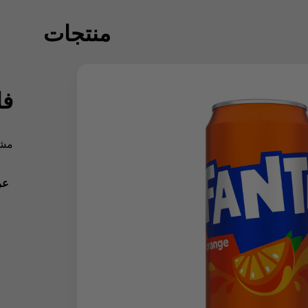
منتجات
فا
مشر
عر