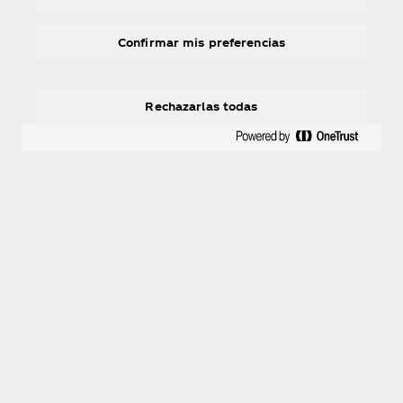
8/24/25. For Official Rules, click
here
. Disney
Worldwide Services, Inc., and its parent, related,
Confirmar mis preferencias
subsidiary and affiliated companies are not
sponsors of this sweepstakes.
Rechazarlas todas
El Salvador
Sobre nosotros