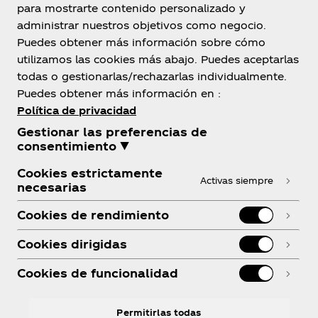
para mostrarte contenido personalizado y
administrar nuestros objetivos como negocio.
Puedes obtener más información sobre cómo
utilizamos las cookies más abajo. Puedes aceptarlas
todas o gestionarlas/rechazarlas individualmente.
Puedes obtener más información en :
Política de privacidad
Gestionar las preferencias de
consentimiento ▼
Cookies estrictamente
©2025 The Coca‑Cola Company
Activas siempre
necesarias
©2025 Lucasfilm Ltd.
Cookies de rendimiento
Cookies dirigidas
(adjust for each OU accordingly)
Cookies de funcionalidad
US:
No purchase necessary. Open to legal residents of
the 50 U.S., D.C. & PR, 18+. Ends 11:59 pm ET on
Permitirlas todas