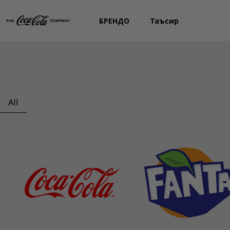
БРЕНДҲО
Таъсир
All