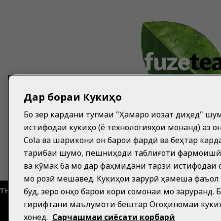
Дар бораи Кукиҳо
Бо зер кардани тугмаи "Ҳамаро иҷозат диҳед" шу
истифодаи кукиҳо (ё технологияҳои монанд) аз ҷо
Cola ва шарикони он барои фардӣ ва беҳтар кард
таҷрибаи шумо, пешниҳоди таблиғоти фармоишӣ
ва кӯмак ба мо дар фаҳмидани тарзи истифодаи
мо розӣ мешавед. Кукиҳои зарурӣ ҳамеша фаъол
буд, зеро онҳо барои кори сомонаи мо заруранд. 
гирифтани маълумоти бештар Огоҳиномаи куки
хонед.
Сарчашмаи сиёсати корбарӣ