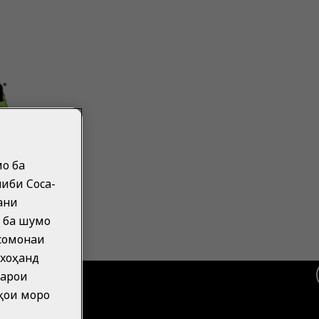
мо ба
ниби Coca-
ани
 ба шумо
 сомонаи
 хоҳанд
Барои
ҳои моро