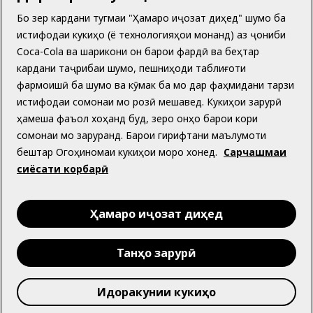
Бо зер кардани тугмаи "Ҳамаро иҷозат диҳед" шумо ба
истифодаи кукиҳо (ё технологияҳои монанд) аз ҷониби
Дар бораи мо
Coca-Cola ва шарикони он барои фардӣ ва беҳтар
кардани таҷрибаи шумо, пешниҳоди таблиғоти
фармоишӣ ба шумо ва кӯмак ба мо дар фаҳмидани тарзи
истифодаи сомонаи мо розӣ мешавед. Кукиҳои зарурӣ
ҳамеша фаъол хоҳанд буд, зеро онҳо барои кори
Ба кӯмак ниёз доред?
сомонаи мо заруранд. Барои гирифтани маълумоти
бештар Огоҳиномаи кукиҳои моро хонед.
Сарчашмаи
сиёсати корбарӣ
Facebook
Instagram
Ҳамаро иҷозат диҳед
Танҳо зарурӣ
© 2026 The Coca‑Cola Company, Ҳамаи ҳуқуқҳо ҳифз
Идоракунии кукиҳо
шудаанд