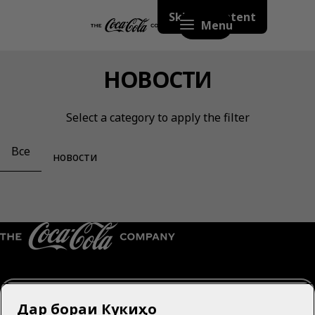
Skip to content
Menu
НОВОСТИ
Select a category to apply the filter
Все
новости
Точикистон | Тоҷикӣ
Дар бораи Кукиҳо