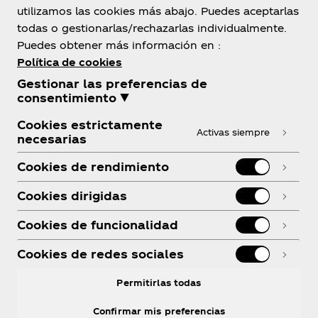
13. Patrocinador/Administrador:
El Patrocinador
utilizamos las cookies más abajo. Puedes aceptarlas
del Sorteo es The Coca‑Cola Company, One
todas o gestionarlas/rechazarlas individualmente.
Coca‑Cola Plaza, Atlanta, GA 30313. El
Puedes obtener más información en :
administrador del Sorteo es Don Jagoda
Política de cookies
Associates, Inc., 100 Marcus Drive, Melville, NY
Gestionar las preferencias de
11747.
consentimiento ▼
Cookies estrictamente
Activas siempre
necesarias
Cookies de rendimiento
Política de Privacidad
Cookies dirigidas
Términos de Servicio
Cookies de funcionalidad
Política de Cookies
Cookies de redes sociales
Configuración de Cookies
Permitirlas todas
Centro de Confianza de Datos
Confirmar mis preferencias