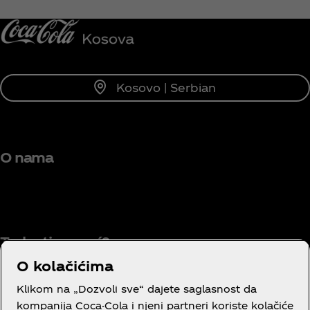
Obavesti me
Kosovo | Serbian
O nama
Treba ti pomoć?
O kolačićima
Klikom na „Dozvoli sve“ dajete saglasnost da
Pravni podaci
kompanija Coca-Cola i njeni partneri koriste kolačiće