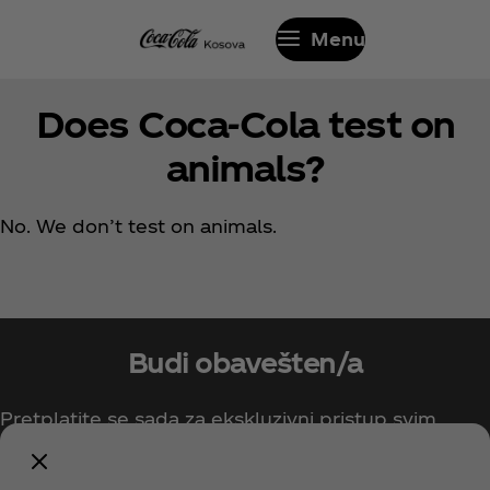
Menu
Does Coca‑Cola test on
animals?
No. We don’t test on animals.
Budi obavešten/a
Pretplatite se sada za ekskluzivni pristup svim
stvarima vezanim za Coca‑Cola!