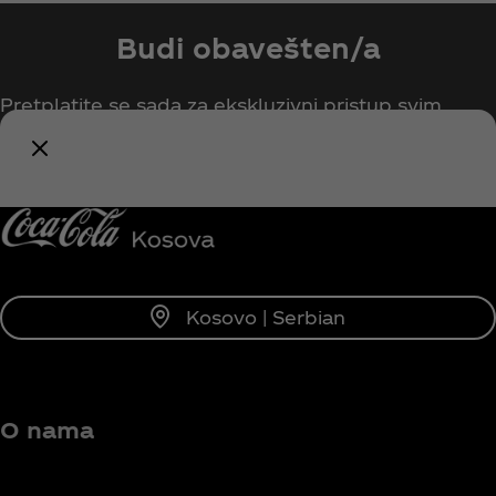
Budi obavešten/a
Pretplatite se sada za ekskluzivni pristup svim
stvarima vezanim za Coca‑Cola!
Obavesti me
Kosovo | Serbian
O nama