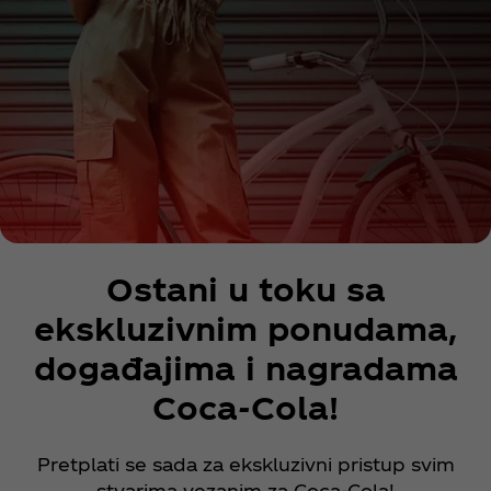
Ostani u toku sa
ekskluzivnim ponudama,
događajima i nagradama
Coca‑Cola!
Pretplati se sada za ekskluzivni pristup svim
stvarima vezanim za Coca‑Cola!