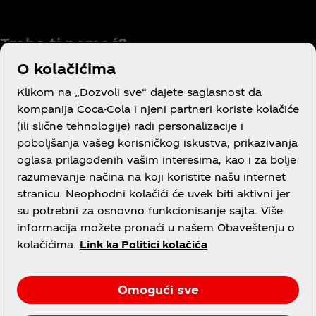
Treba ti pomoć?
O kolačićima
Klikom na „Dozvoli sve“ dajete saglasnost da
Pravni podaci
kompanija Coca-Cola i njeni partneri koriste kolačiće
(ili slične tehnologije) radi personalizacije i
Uslovi korišćenja
poboljšanja vašeg korisničkog iskustva, prikazivanja
Obaveštenje o
oglasa prilagođenih vašim interesima, kao i za bolje
privatnosti potrošača
razumevanje načina na koji koristite našu internet
stranicu. Neophodni kolačići će uvek biti aktivni jer
Podešavanja kolačića
su potrebni za osnovno funkcionisanje sajta. Više
Obaveštenje o
informacija možete pronaći u našem Obaveštenju o
kolačićima
kolačićima.
Link ka Politici kolačića
Izjava o pristupačnosti
Omogući sve