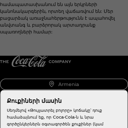
համապատասխանում են այն երկրների
կանոնակարգերին, որտեղ վաճառվում են: Մեր
բացարձակ առաջնահերթությունն է ապահովել
անվտանգ և բարձրորակ արտադրանք
սպառողների համար:
Armenia
Քուքիների մասին
Սեղմելով «Թույլատրել բոլորը» կոճակը՝ դուք
Մեր մասին
համաձայնում եք, որ Coca-Cola-ն և նրա
գործընկերներն օգտագործեն քուքիներ (կամ