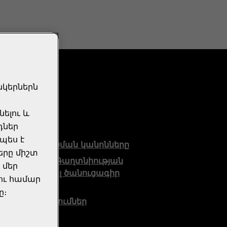
նկերներն
օրինական
ելու և
դներ
չպես է
Օգտագործման կանոնները
երը միշտ
Սպառողի Գաղտնիության
 մեր
վերաբերյալ ծանուցագիր
լու համար
Քուքիների
ը։
կարգավորումներ