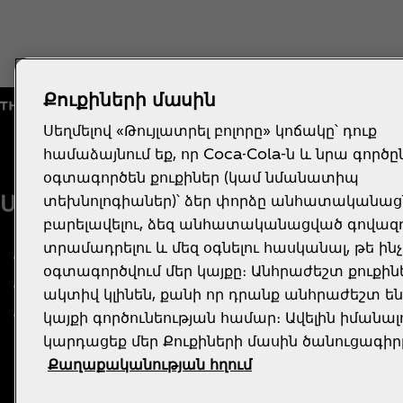
Քուքիների մասին
Սեղմելով «Թույլատրել բոլորը» կոճակը՝ դուք
համաձայնում եք, որ Coca-Cola-ն և նրա գործը
օգտագործեն քուքիներ (կամ նմանատիպ
Մեր մասին
Օգնությո՞ւն է պետք
տեխնոլոգիաներ)՝ ձեր փորձը անհատականացն
բարելավելու, ձեզ անհատականացված գովազ
տրամադրելու և մեզ օգնելու հասկանալ, թե ին
Մեր ընկերությունը
ՀՏՀ
օգտագործվում մեր կայքը։ Անհրաժեշտ քուքին
պատմությունը
Կայքի քարտեզ
ակտիվ կլինեն, քանի որ դրանք անհրաժեշտ են
Աշխատանք
ԿԱՊ ՄԵԶ ՀԵՏ
կայքի գործունեության համար։ Ավելին իմանա
կարդացեք մեր Քուքիների մասին ծանուցագիր
Քաղաքականության հղում