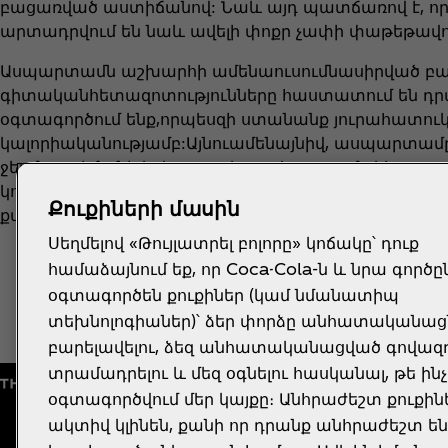
բացառված աստիճանով: Նաև այդ պատճառով է, որ
արտադրվում են նաև ավելի փոքր չափի փաթեթավո
Ասպարտամն աշխարհի ամենաուսումնասիրված բաղ
գիտականհետազոտությունները հաստատում են դրա
օգտագործում ենք,որպեսզի ստանանք յուրահատուկ,
կալորիականությամբ:Այնուամենայնիվ, ասպարտամ
ջերմաստիճանի երկարատևազդեցությամբ կիրառութ
կորցնում է իր քաղցրությունը: Այն հեղուկներիմեջ իս
Քուքիների մասին
քաղցրությունը երկար ժամանակահատվածի ընթացք
Սեղմելով «Թույլատրել բոլորը» կոճակը՝ դուք
համաձայնում եք, որ Coca-Cola-ն և նրա գործը
օգտագործեն քուքիներ (կամ նմանատիպ
տեխնոլոգիաներ)՝ ձեր փորձը անհատականացն
բարելավելու, ձեզ անհատականացված գովազ
տրամադրելու և մեզ օգնելու հասկանալ, թե ին
օգտագործվում մեր կայքը։ Անհրաժեշտ քուքին
ակտիվ կլինեն, քանի որ դրանք անհրաժեշտ են