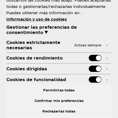
utilizamos las cookies más abajo. Puedes aceptarlas
Sobre Nosotros
todas o gestionarlas/rechazarlas individualmente.
Puedes obtener más información en :
Información y uso de cookies
Gestionar las preferencias de
consentimiento ▼
¿Necesitas Ayuda?
Cookies estrictamente
Activas siempre
necesarias
Cookies de rendimiento
Cookies dirigidas
Legal
Cookies de funcionalidad
Permitirlas todas
Facebook
Instagram
Youtube
LinkedIn
R
Confirmar mis preferencias
Rechazarlas todas
© 2026 The Coca‑Cola Company. Todos los