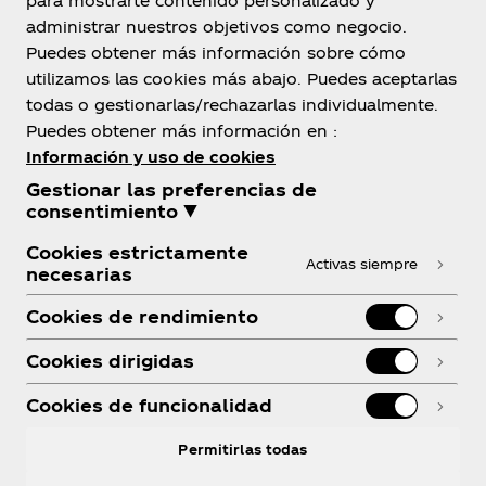
para mostrarte contenido personalizado y
administrar nuestros objetivos como negocio.
Puedes obtener más información sobre cómo
utilizamos las cookies más abajo. Puedes aceptarlas
Sobre Nosotros
todas o gestionarlas/rechazarlas individualmente.
Puedes obtener más información en :
Información y uso de cookies
Gestionar las preferencias de
consentimiento ▼
¿Necesitas Ayuda?
Cookies estrictamente
Activas siempre
necesarias
Cookies de rendimiento
Cookies dirigidas
Legal
Cookies de funcionalidad
Permitirlas todas
Facebook
Instagram
Youtube
LinkedIn
R