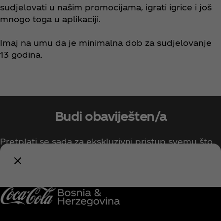
sudjelovati u našim promocijama, igrati igrice i još
mnogo toga u aplikaciji.
Imaj na umu da je minimalna dob za sudjelovanje
13 godina.
Budi obaviješten/a
Pretplati se sada za ekskluzivni pristup svemu što
se tiče Coca-Cole!
Obavijesti me