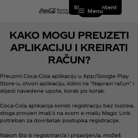
Skip to content
Menu
KAKO MOGU PREUZETI
APLIKACIJU I KREIRATI
RAČUN?
Preuzmi Coca‑Cola aplikaciju u App/Google Play
Store-u, otvori aplikaciju, klikni na "Napravi račun" i
slijedi navedene upute, korak po korak.
Coca‑Cola aplikacija koristi registraciju bez lozinke,
stoga provjeri imaš li na svom e-mailu Magic Link
potreban za dovršetak postupka registracije.
Nakon što si registriran/a i prijavljen/a, možeš