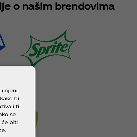
ije o našim brendovima
i njeni
 kako bi
ivali ti
ako se
 će biti
ce.