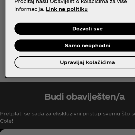
Pročitaj našu Obavijest o kolačićima za više
informacija.
Link na politiku
Dozvoli sve
Samo neophodni
Upravljaj kolačićima
Budi obaviješten/a
Pretplati se sada za ekskluzivni pristup svemu što s
Cole!