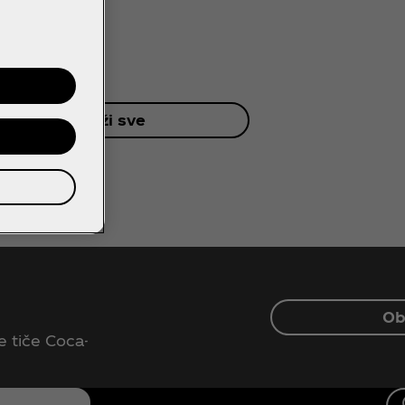
Prikaži sve
Ob
e tiče Coca-