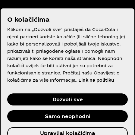
Trebaš pomoć?
O kolačićima
Klikom na „Dozvoli sve“ pristaješ da Coca-Cola i
njeni partneri koriste kolačiće (ili slične tehnologije)
kako bi personalizovali i poboljšali tvoje iskustvo,
prikazivali ti prilagođene oglase i pomogli nam
Pravni tekst
razumjeti kako se koristi naša stranica. Neophodni
kolačići uvijek će biti aktivni jer su potrebni za
funkcionisanje stranice. Pročitaj našu Obavijest o
kolačićima za više informacija.
Link na politiku
Facebook
Instagram
Youtube
Dozvoli sve
Samo neophodni
© 2026 The Coca‑Cola Company,Sva prava
Upravljaj kolačićima