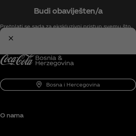
Budi obaviješten/a
Pretplati se sada za ekskluzivni pristup svemu što
se tiče Coca-Cole!
Obavijesti me
Bosna i Hercegovina
O nama