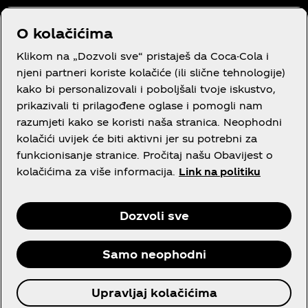
Trebaš pomoć?
O kolačićima
Klikom na „Dozvoli sve“ pristaješ da Coca-Cola i
njeni partneri koriste kolačiće (ili slične tehnologije)
kako bi personalizovali i poboljšali tvoje iskustvo,
prikazivali ti prilagođene oglase i pomogli nam
Pravni tekst
razumjeti kako se koristi naša stranica. Neophodni
kolačići uvijek će biti aktivni jer su potrebni za
funkcionisanje stranice. Pročitaj našu Obavijest o
kolačićima za više informacija.
Link na politiku
Facebook
Instagram
Youtube
Dozvoli sve
Samo neophodni
© 2026 The Coca‑Cola Company,Sva prava
Upravljaj kolačićima
zadržana