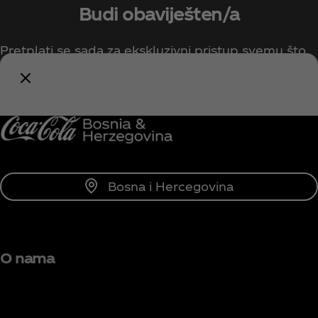
Budi obaviješten/a
Pretplati se sada za ekskluzivni pristup svemu što
se tiče Coca-Cole!
Obavijesti me
Bosna i Hercegovina
O nama