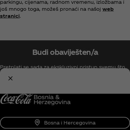
parkingu, cijenama, radnom vremenu, izložbama i
još mnogo toga, možeš pronaći na našoj
web
stranici
.
Budi obaviješten/a
Pretplati se sada za ekskluzivni pristup svemu što
se tiče Coca-Cole!
Obavijesti me
Bosna i Hercegovina