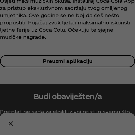
Osjeti miks muzičkih okusa. Instaliraj Coca‑Cola App
za pristup ekskluzivnom sadržaju tvog omiljenog
umjetnika. Ove godine se ne boj da ćeš nešto
propustiti. Pojačaj zvuk ljeta i maksimalno iskoristi
ljetne ferije uz Coca-Colu. Očekuju te sjajne
muzičke nagrade.
Preuzmi aplikaciju
Budi obaviješten/a
Pretplati se sada za ekskluzivni pristup svemu što
se tiče Coca-Cole!
Obavijesti me