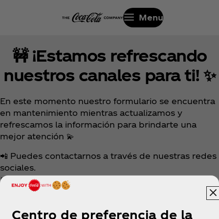
Menu
🚧 ¡Estamos refrescando
nuestros canales para ti! ✨
En este momento nuestro formulario se encuentra
en mantenimiento mientras actualizamos y
refrescamos la información para brindarte una
mejor atención 💫
📲 Puedes contactarnos a través de nuestras redes
sociales.
📅El lunes estaremos de vuelta por este canal.
Gracias por tu comprensión y por comunicarte con
Coca‑Cola ❤️🥤
Centro de preferencia de la