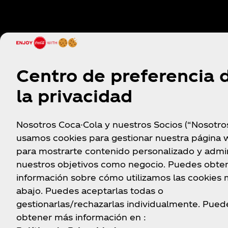
Sobre Nosotros
¿Necesitas ayuda
Centro de preferencia 
Nuestra Compañía
Mapa del sitio
Sala de Prensa
Contáctanos
la privacidad
Nuestra historia
Trabaja con nosotros
Nosotros Coca-Cola y nuestros Socios (“Nosotro
usamos cookies para gestionar nuestra página 
para mostrarte contenido personalizado y admin
nuestros objetivos como negocio. Puedes obte
información sobre cómo utilizamos las cookies
abajo. Puedes aceptarlas todas o
gestionarlas/rechazarlas individualmente. Pued
obtener más información en :