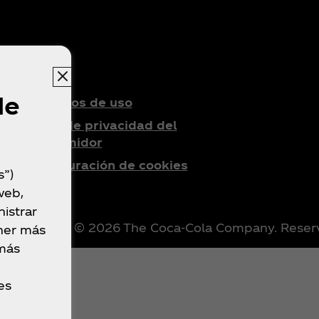
?
Legal
de
Términos de uso
Aviso de privacidad del
consumidor
Configuración de cookies
s”)
web,
istrar
© 2026 The Coca‑Cola Company. Reserv
ner más
 más
es