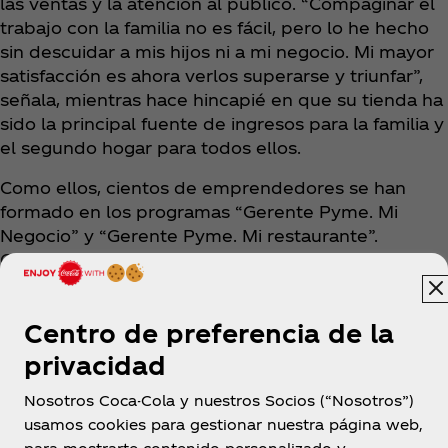
las ventas y la atención al público. “Compaginar el
trabajo con la familia no es fácil, pero lo he hecho
sin descuidar a mis hijos ni a mi negocio. Mi mayor
satisfacción es ahora verlos superarse y triunfar”,
señala, mientras hace hincapié en que su tienda ha
sido la principal fuente de ingresos para la familia y
el segundo hogar para todos ellos.
Como ellos, cientos de emprendedores se han
formado en los programas “Gerente Pyme. Mi
Negocio” y “Gerente Pyme. Mi restaurante”.
Celebramos su espíritu de superación y el ejemplo
que transmiten a sus hijos, y los felicitamos en su
día.
Centro de preferencia de la
privacidad
Nosotros Coca-Cola y nuestros Socios (“Nosotros”)
usamos cookies para gestionar nuestra página web,