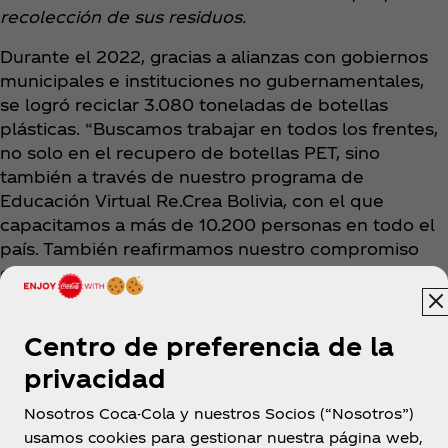
recolección de sus residuos.
Durante el 2022, gracias a alianzas con gobiernos
municipales e instituciones no gubernamentales,
se logró reciclar 3.080 toneladas de botellas
plásticas. “Buscamos trabajar en todos los frentes,
no solo en el recupero de botellas PET, sino
también a través de nuestro programa de
Educación Virtual Re.Crea Bolivia, con el que
capacitamos a más de 10.200 personas en todo el
país. También reafirmamos nuestro compromiso
con más de 800 recolectores de plástico, de los
cuales un 58% son mujeres adultas mayores”,
comentó el ejecutivo.
Centro de preferencia de la
privacidad
Nosotros Coca-Cola y nuestros Socios (“Nosotros”)
usamos cookies para gestionar nuestra página web,