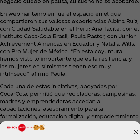
negocio quedó en pausa, su sueño no se acobardó.
En webinar también fue el espacio en el que
compartieron sus valiosas experiencias Albina Ruiz,
con Ciudad Saludable en el Perú; Ana Tacite, con el
Instituto Coca‑Cola Brasil; Paula Pastor, con Junior
Achievement Americas en Ecuador y Natalia Wills,
con Pro Mujer de México. “En esta coyuntura
hemos visto lo importante que es la resiliencia, y
las mujeres en sí mismas tienen eso muy
intrínseco”, afirmó Paula.
Cada una de estas iniciativas, apoyadas por
Coca‑Cola, permitió que recicladoras, campesinas,
madres y emprendedoras accedan a
capacitaciones, asesoramiento para la
formalización, educación digital y empoderamiento
económico. “Esta agenda en favor de la mujer
debe continuar viva y poderosa”, recordó Ana. El
camino recién empieza.