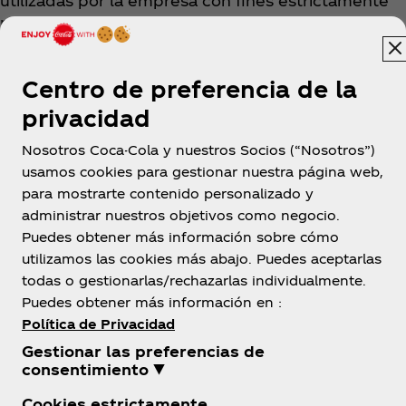
utilizadas por la empresa con fines estrictamente
relacionados a la promoción en cualquier medio de
comunicación, página de internet, red social o en la
base de datos de la empresa.
Centro de preferencia de la
privacidad
Nosotros Coca-Cola y nuestros Socios (“Nosotros”)
usamos cookies para gestionar nuestra página web,
para mostrarte contenido personalizado y
administrar nuestros objetivos como negocio.
Bolivia
Puedes obtener más información sobre cómo
utilizamos las cookies más abajo. Puedes aceptarlas
todas o gestionarlas/rechazarlas individualmente.
Puedes obtener más información en :
Sobre Nosotros
Política de Privacidad
Gestionar las preferencias de
consentimiento ▼
Cookies estrictamente