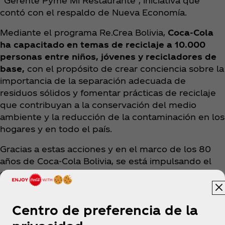
“Gerente Pyme Mi Restaurante”, iniciativa que
contó con el respaldo de Nueva Economía.
Mediante el programa Re.Crea Bolivia,
Coca‑Cola
ha capacitado en temas de reciclaje a 10.000
personas entre niños, jóvenes y recicladores de
base,
con el propósito de crear conciencia sobre la
importancia de la separación adecuada de
residuos sólidos y fomentar prácticas de reciclaje
que contribuyan a la conservación del medio
ambiente y la reducción de la contaminación en los
hogares y en todo el país.
Gracias a estas acciones y en el marco de los 80
años de Coca‑Cola Bolivia, se está impulsando el
desarrollo económico con programas que
beneficien a la comunidad y nos ayuden a trazar el
camino hacia un mejor futuro compartido.
Centro de preferencia de la