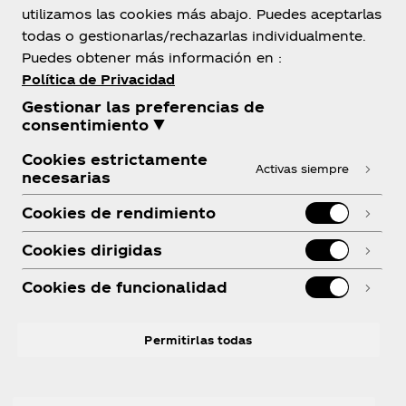
utilizamos las cookies más abajo. Puedes aceptarlas
todas o gestionarlas/rechazarlas individualmente.
Puedes obtener más información en :
Sobre Nosotros
Política de Privacidad
Gestionar las preferencias de
consentimiento ▼
Cookies estrictamente
Activas siempre
necesarias
¿Necesitas ayuda?
Cookies de rendimiento
Cookies dirigidas
Cookies de funcionalidad
Legal
Permitirlas todas
Instagram
Youtube
Facebook
R