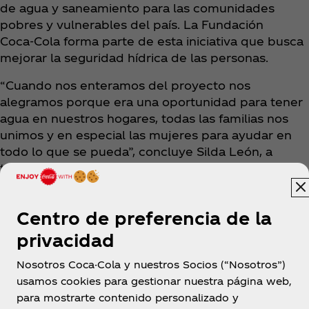
de agua y saneamiento para las comunidades
pobres y vulnerables del país. La Fundación
Coca‑Cola forma parte de esta iniciativa que busca
mejorar la seguridad hídrica de las personas.
“Cuando nos enteramos del proyecto nos
alegramos porque era una oportunidad para tener
agua en nuestros hogares, todas las familias nos
unimos y en especial las mujeres para ayudar en
todo lo que se pueda”, concluye Silda León, a
tiempo de destacar el trabajo unánime y de forma
solidaria entre los vecinos de Cessa, lo que ayudó a
que el proyecto llegara con agua a su barrio.
Centro de preferencia de la
privacidad
Nosotros Coca-Cola y nuestros Socios (“Nosotros”)
usamos cookies para gestionar nuestra página web,
para mostrarte contenido personalizado y