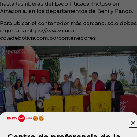
hasta las riberas del Lago Titicaca. Incluso en
Amazonía, en los departamentos de Beni y Pando.
Para ubicar el contenedor más cercano, sólo debes
ingresar a https://www.coca-
coladebolivia.com.bo/contenedores
Centro de preferencia de la