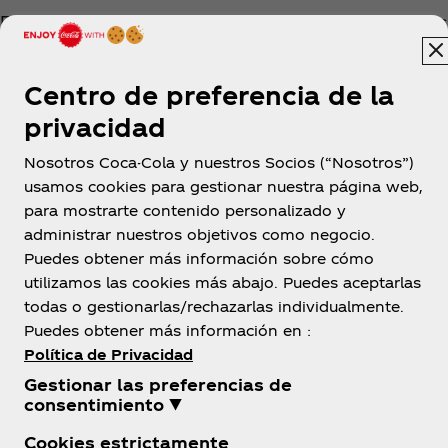
Para ubicar el contenedor más cercano, sólo debes
ingresar a https://www.coca-
coladebolivia.com.bo/contenedores
Centro de preferencia de la
privacidad
Nosotros Coca-Cola y nuestros Socios (“Nosotros”)
usamos cookies para gestionar nuestra página web,
para mostrarte contenido personalizado y
administrar nuestros objetivos como negocio.
Bolivia
Puedes obtener más información sobre cómo
utilizamos las cookies más abajo. Puedes aceptarlas
todas o gestionarlas/rechazarlas individualmente.
Puedes obtener más información en :
Sobre Nosotros
Política de Privacidad
Gestionar las preferencias de
consentimiento ▼
Cookies estrictamente