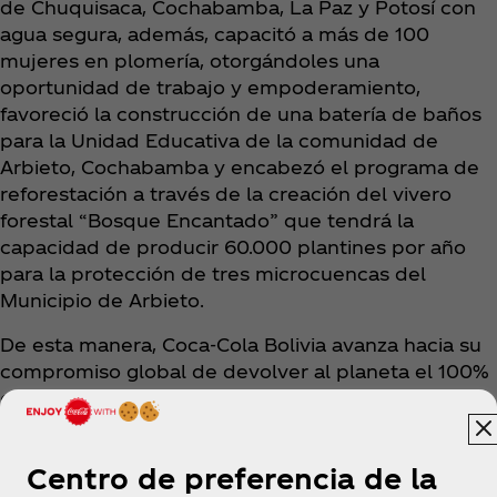
de Chuquisaca, Cochabamba, La Paz y Potosí con
agua segura, además, capacitó a más de 100
mujeres en plomería, otorgándoles una
oportunidad de trabajo y empoderamiento,
favoreció la construcción de una batería de baños
para la Unidad Educativa de la comunidad de
Arbieto, Cochabamba y encabezó el programa de
reforestación a través de la creación del vivero
forestal “Bosque Encantado” que tendrá la
capacidad de producir 60.000 plantines por año
para la protección de tres microcuencas del
Municipio de Arbieto.
De esta manera, Coca‑Cola Bolivia avanza hacia su
compromiso global de devolver al planeta el 100%
del agua que utiliza en la elaboración de sus
bebidas y proteger las cuencas que son fuente de
agua para las comunidades y el mundo.
Centro de preferencia de la