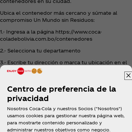
contenedores en su ciudad.
Ubica el contenedor más cercano y súmate al
compromiso Un Mundo sin Residuos:
1.- Ingresa a la página https://www.coca-
coladebolivia.com.bo/contenedores
2.- Selecciona tu departamento
3.- Escribe tu dirección o marca tu ubicación en el
mapa
4.- Recibe indicaciones para llegar al contenedor
Centro de preferencia de la
privacidad
Nosotros Coca-Cola y nuestros Socios (“Nosotros”)
usamos cookies para gestionar nuestra página web,
para mostrarte contenido personalizado y
administrar nuestros objetivos como negocio.