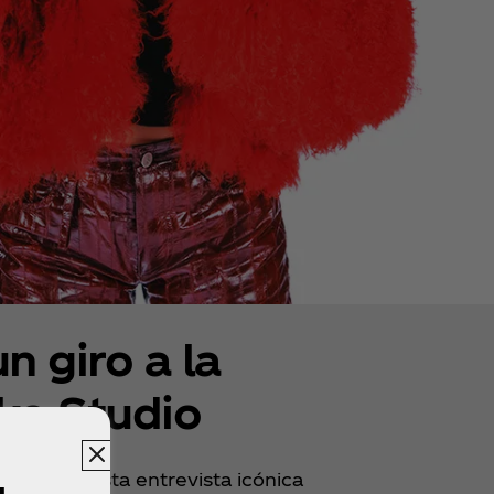
n giro a la
ke Studio
gira, en esta entrevista icónica