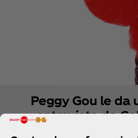
Peggy Gou le da u
entrevista de Co
Conoce los básicos de Peggy Gou cuando sale de 