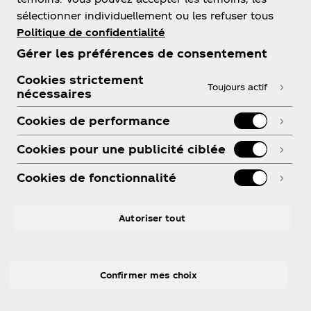
sélectionner individuellement ou les refuser tous
Politique de confidentialité
À propos de nous
Gérer les préférences de consentement
Cookies strictement
Toujours actif
nécessaires
Besoin d’aide?
Cookies de performance
Cookies pour une publicité ciblée
Cookies de fonctionnalité
Légal
Autoriser tout
Confirmer mes choix
X
Instagram
Youtube
Facebook