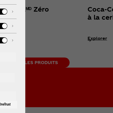
ca‑Colaᴹᴰ Zéro
Coca‑Co
cre
à la cer
lorer
Explorer
VOIR TOUS LES PRODUITS