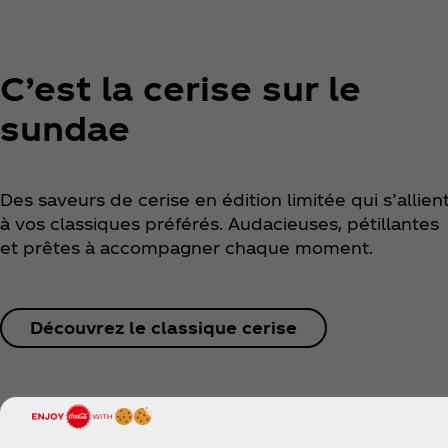
C’est la cerise sur le
sundae
Des saveurs de cerise en édition limitée qui s’allien
à vos classiques préférés. Audacieuses, pétillantes
et prêtes à accompagner chaque moment.
Découvrez le classique cerise