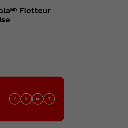
laᴹᴰ Flotteur
ise
Explore