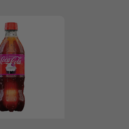
Coca‑Colaᴹᴰ
Créations