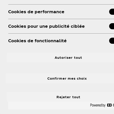
Coca‑Colaᴹᴰ Goût
Co
Cookies de performance
Original
Su
Cookies pour une publicité ciblée
Explorer
Exp
Cookies de fonctionnalité
Autoriser tout
Confirmer mes choix
Suivre Coca‑Cola
Rejeter tout