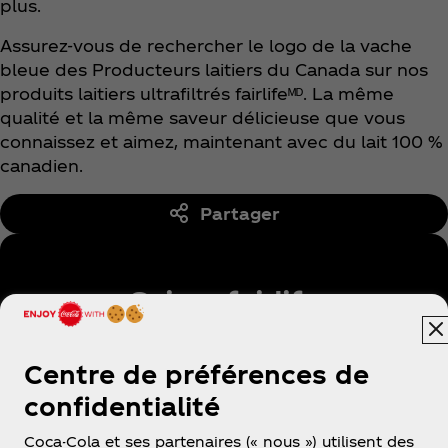
plus.
Assurez-vous de rechercher le logo de la vache
bleue des Producteurs laitiers du Canada sur nos
produits laitiers ultrafiltrés fairlifeᴹᴰ. La même
qualité et la même saveur délicieuse que vous
connaissez et aimez, maintenant avec du lait 100 %
canadien.
Partager
Suivre fairlife
Centre de préférences de
confidentialité
ᴹᴰ fairlife, LLC. Utilisée sous licence.
Coca-Cola et ses partenaires (« nous ») utilisent des