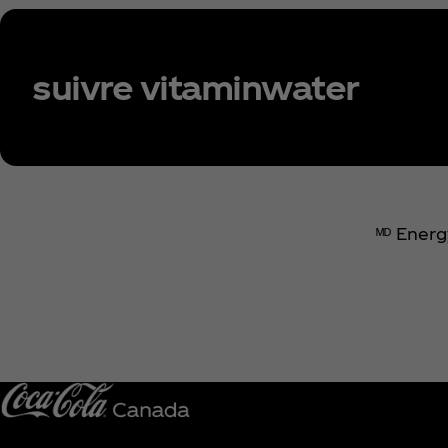
suivre vitaminwater
ᴹᴰ Energ