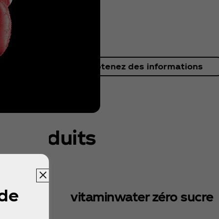
obtenez des informations
produits
 de
vitaminwater zéro sucre
 a l'air