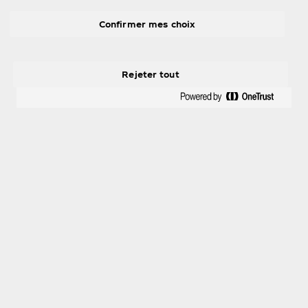
Confirmer mes choix
À propos de nous
Rejeter tout
Besoin d’aide?
Légal
X
Instagram
Youtube
Facebook