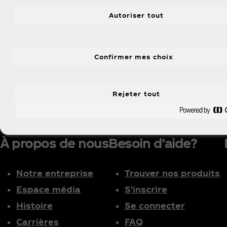
Autoriser tout
Confirmer mes choix
Rejeter tout
À propos de nous
Besoin d’aide?
Notre entreprise
Trouver nos produits
Espace média
S'inscrire
Histoire
Se connecter
Carrières
FAQ