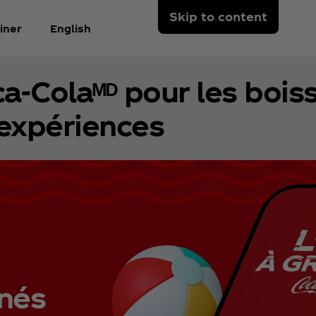
Skip to content
iner
English
ca‑Colaᴹᴰ pour les bois
expériences
anés