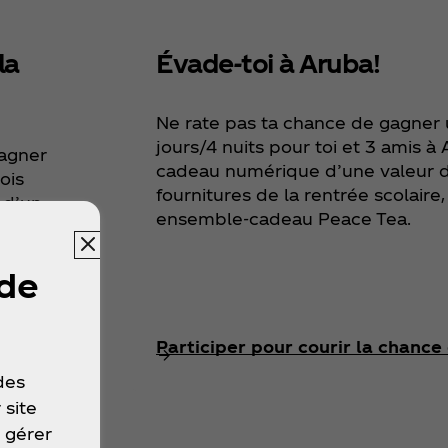
Évade-toi à Aruba!
la
Ne rate pas ta chance de gagner
jours/4 nuits pour toi et 3 amis à
gagner
cadeau numérique d’une valeur d
ois
fournitures de la rentrée scolaire,
 d’un
ensemble-cadeau Peace Tea.
tres
 de
Participer pour courir la chance
 des
 site
 gérer