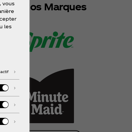
, vous
lorer Nos Marques
anière
ccepter
u les
actif