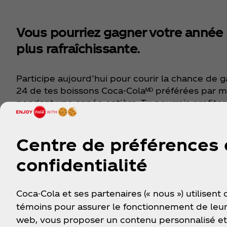
Vous pourriez gagner votre année 
plus rafraîchissante.
Participe aujourd’hui pour courir la chance de 
24 de tes boissons Coca‑Colaᴹᴰ préférées par m
pendant une année entière. Tu pourrais profiter
approvisionnement pour un an, qu’il s’agisse de
vitaminwater ou de Topo Chico, ou de bien d’au
Centre de préférences
produits.
confidentialité
Participer maintenant
Coca-Cola et ses partenaires (« nous ») utilisent
témoins pour assurer le fonctionnement de leur
web, vous proposer un contenu personnalisé et