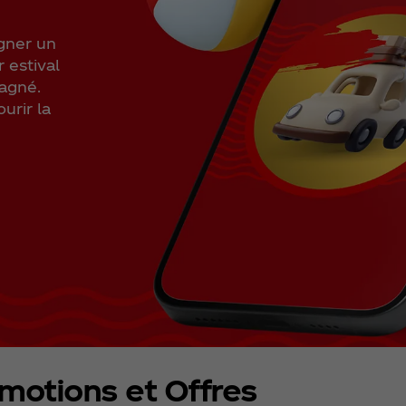
agner un
 estival
gagné.
urir la
motions et Offres